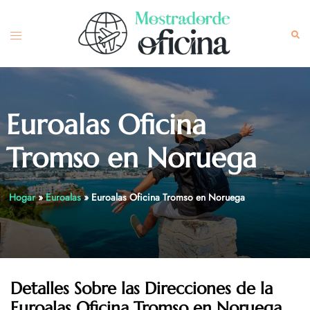
Skip
to
Toggle
Sea
content
menu
Euroalas Oficina
Tromso en Noruega
Hogar
»
Euroalas
»
Euroalas Oficina Tromso en Noruega
Detalles Sobre las Direcciones de la
Euroalas
Oficina Tromso en Noruega