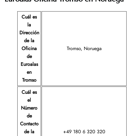
Cuál es
la
Dirección
de la
Oficina
Tromso, Noruega
de
Euroalas
en
Tromso
Cuál es
el
Número
de
Contacto
de la
+49 180 6 320 320