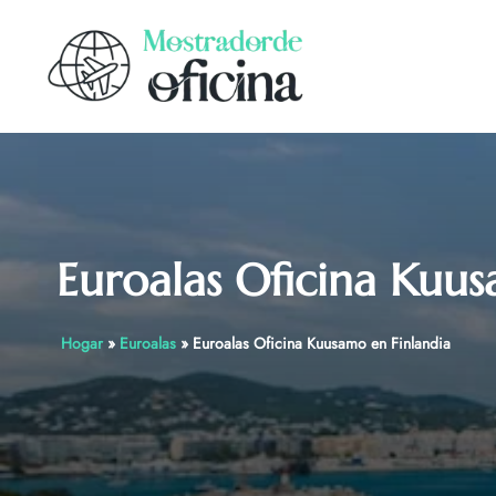
Skip
to
content
Euroalas Oficina Kuus
Hogar
»
Euroalas
»
Euroalas Oficina Kuusamo en Finlandia