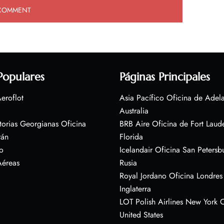
Populares
Páginas Principales
eroflot
Asia Pacífico Oficina de Adel
Australia
torias Georgianas Oficina
BRB Aire Oficina de Fort Laud
rán
Florida
o
Icelandair Oficina San Petersb
Aéreas
Rusia
Royal Jordano Oficina Londres
Inglaterra
LOT Polish Airlines New York O
United States