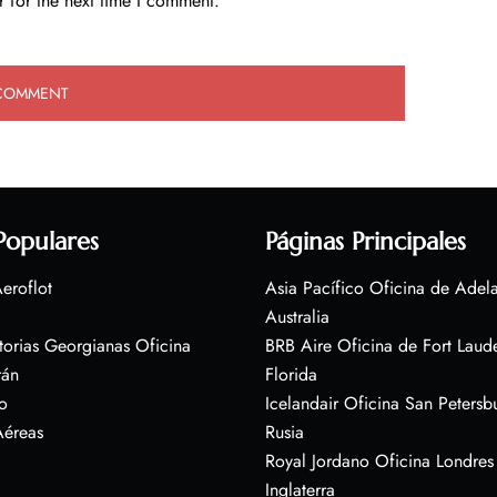
 for the next time I comment.
Populares
Páginas Principales
eroflot
Asia Pacífico Oficina de Adel
Australia
torias Georgianas Oficina
BRB Aire Oficina de Fort Laud
rán
Florida
o
Icelandair Oficina San Petersb
Aéreas
Rusia
Royal Jordano Oficina Londres
Inglaterra