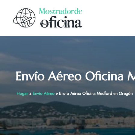
Skip
to
content
Envío Aéreo Oficina
Hogar
»
Envío Aéreo
»
Envío Aéreo Oficina Medford en Oregón