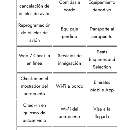
Comidas a
Equipamiento
cancelación de
bordo
deportivo
billetes de avión
Reprogramación
Equipaje
Transporte al
de billetes de
perdido
aeropuerto
avión
Seats
Web / Check-in
Servicios de
Enquiries and
en línea
inmigración
Selection
Check-in en el
Emirates
mostrador del
Wi-Fi a bordo
Mobile App
aeropuerto
Check-in en
Wi-Fi del
Visa a la
quiosco de
aeropuerto
llegada
autoservicio