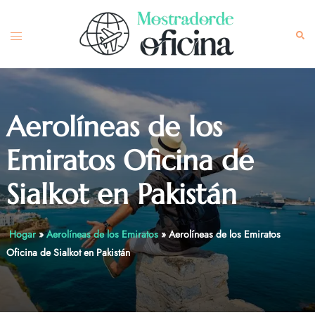
Skip
to
Toggle
Sea
content
menu
Aerolíneas de los
Emiratos Oficina de
Sialkot en Pakistán
Hogar
»
Aerolíneas de los Emiratos
»
Aerolíneas de los Emiratos
Oficina de Sialkot en Pakistán