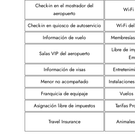
Check-in en el mostrador del
Wi-Fi
aeropuerto
Check-in en quiosco de autoservicio
Wi-Fi de
Información de vuelo
Membresías 
Libre de im
Salas VIP del aeropuerto
Em
Información de visas
Entretenim
Menor no acompañado
Instalacione
Franquicia de equipaje
Vuelos 
Asignación libre de impuestos
Tarifas P
Travel Insurance
Animales