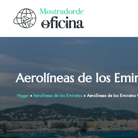
Skip
to
content
Aerolíneas de los Emir
Hogar
»
Aerolíneas de los Emiratos
»
Aerolíneas de los Emiratos 