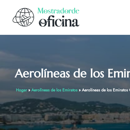
Skip
to
content
Aerolíneas de los Emi
Hogar
»
Aerolíneas de los Emiratos
»
Aerolíneas de los Emiratos