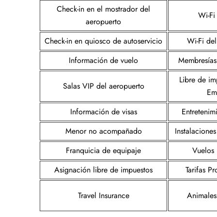
Check-in en el mostrador del
Wi-Fi
aeropuerto
Check-in en quiosco de autoservicio
Wi-Fi de
Información de vuelo
Membresías 
Libre de im
Salas VIP del aeropuerto
Em
Información de visas
Entretenim
Menor no acompañado
Instalacione
Franquicia de equipaje
Vuelos 
Asignación libre de impuestos
Tarifas P
Travel Insurance
Animales