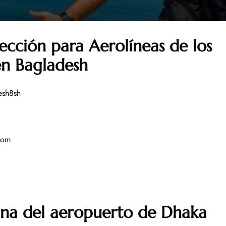
ección para Aerolíneas de los
en Bagladesh
esh8sh
.com
ina del aeropuerto de
Dhaka