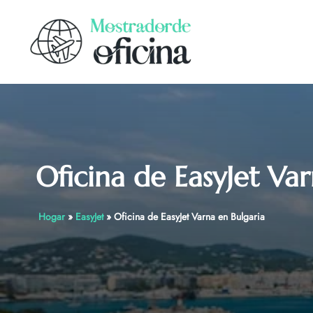
Skip
to
content
Oficina de EasyJet Va
Hogar
»
EasyJet
»
Oficina de EasyJet Varna en Bulgaria