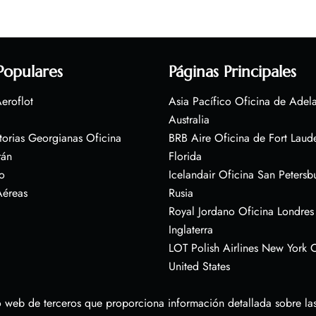
Populares
Páginas Principales
eroflot
Asia Pacífico Oficina de Adel
Australia
torias Georgianas Oficina
BRB Aire Oficina de Fort Laud
rán
Florida
o
Icelandair Oficina San Petersb
Aéreas
Rusia
Royal Jordano Oficina Londres
Inglaterra
LOT Polish Airlines New York O
United States
 web de terceros que proporciona información detallada sobre las 