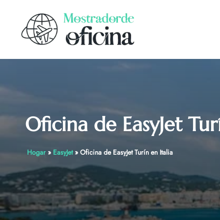
Skip
to
content
Oficina de EasyJet Turí
Hogar
»
EasyJet
»
Oficina de EasyJet Turín en Italia