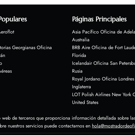
Populares
Páginas Principales
eroflot
Asia Pacífico Oficina de Adel
Australia
torias Georgianas Oficina
BRB Aire Oficina de Fort Laud
rán
Florida
o
Icelandair Oficina San Petersb
Aéreas
Rusia
Royal Jordano Oficina Londres
Inglaterra
LOT Polish Airlines New York O
United States
 web de terceros que proporciona información detallada sobre las 
obre nuestros servicios puede contactarnos en
hola@mostradordeof