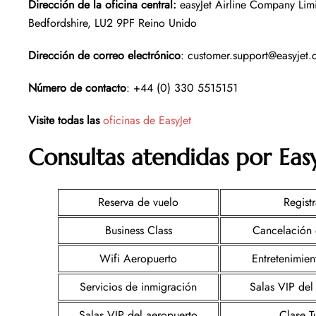
Dirección de la oficina central
:
easyJet Airline Company Lim
Bedfordshire, LU2 9PF Reino Unido
Dirección de correo electrónico
: customer.support@easyjet
Número de contacto
: +44 (0) 330 5515151
Visite todas las
oficinas de EasyJet
Consultas atendidas por Easy
Reserva de vuelo
Registr
Business Class
Cancelación 
Wifi Aeropuerto
Entretenimie
Servicios de inmigración
Salas VIP del
Salas VIP del aeropuerto
Clase Tu