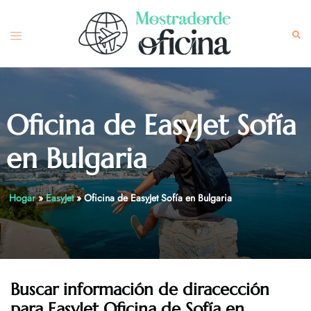
Skip
to
Toggle
Sea
content
menu
Oficina de EasyJet Sofía
en Bulgaria
Hogar
»
EasyJet
»
Oficina de EasyJet Sofía en Bulgaria
Buscar información de diracección
para EasyJet Oficina de Sofía en