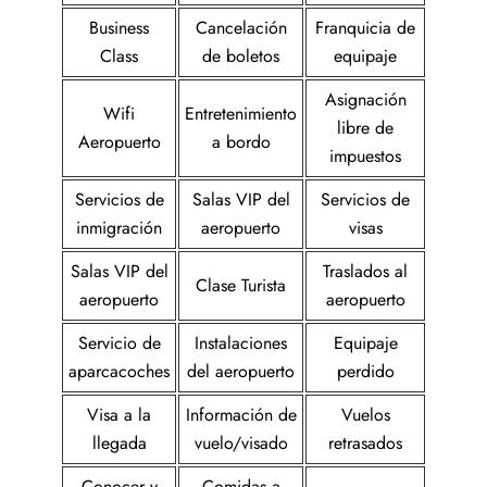
Business
Cancelación
Franquicia de
Class
de boletos
equipaje
Asignación
Wifi
Entretenimiento
libre de
Aeropuerto
a bordo
impuestos
Servicios de
Salas VIP del
Servicios de
inmigración
aeropuerto
visas
Salas VIP del
Traslados al
Clase Turista
aeropuerto
aeropuerto
Servicio de
Instalaciones
Equipaje
aparcacoches
del aeropuerto
perdido
Visa a la
Información de
Vuelos
llegada
vuelo/visado
retrasados
Conocer y
Comidas a