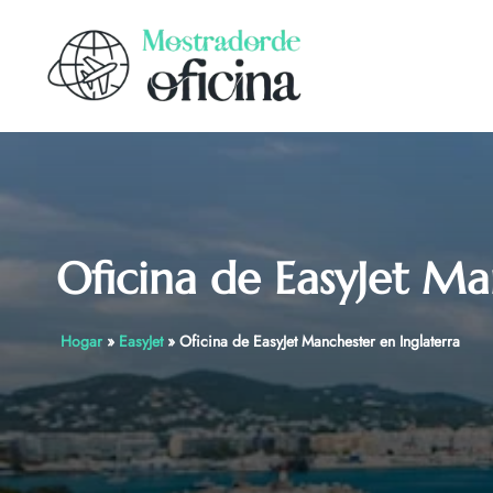
Skip
to
content
Oficina de EasyJet Ma
Hogar
»
EasyJet
»
Oficina de EasyJet Manchester en Inglaterra