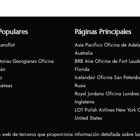
Populares
Páginas Principales
eroflot
Asia Pacífico Oficina de Adel
Australia
torias Georgianas Oficina
BRB Aire Oficina de Fort Laud
rán
Florida
o
Icelandair Oficina San Petersb
Aéreas
Rusia
Royal Jordano Oficina Londres
Inglaterra
LOT Polish Airlines New York O
United States
 web de terceros que proporciona información detallada sobre las 