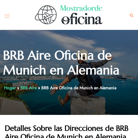
Skip
to
Toggle
Sea
content
menu
BRB Aire Oficina de
Munich en Alemania
Hogar
»
BRB Aire
»
BRB Aire Oficina de Munich en Alemania
Detalles Sobre las Direcciones de
BRB
Aire Oficina de Munich en Alemania