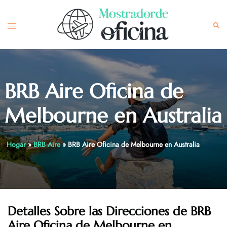
Skip
to
Toggle
Sea
content
menu
BRB Aire Oficina de
Melbourne en Australia
Hogar
»
BRB Aire
»
BRB Aire Oficina de Melbourne en Australia
Detalles Sobre las Direcciones de
BRB
Aire Oficina de Melbourne en