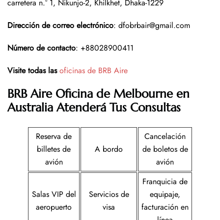
carretera n.° 1, Nikunjo-2, Khilkhet, Dhaka-1229
Dirección de correo electrónico
: dfobrbair@gmail.com
Número de contacto
: +88028900411
Visite todas las
oficinas de BRB Aire
BRB Aire Oficina de Melbourne en
Australia
Atenderá Tus Consultas
Reserva de
Cancelación
billetes de
A bordo
de boletos de
avión
avión
Franquicia de
Salas VIP del
Servicios de
equipaje,
aeropuerto
visa
facturación en
línea