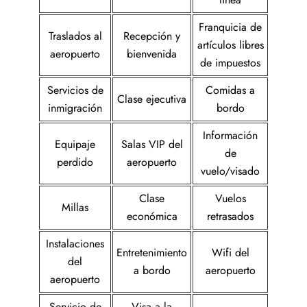
Franquicia de
Traslados al
Recepción y
artículos libres
aeropuerto
bienvenida
de impuestos
Servicios de
Comidas a
Clase ejecutiva
inmigración
bordo
Información
Equipaje
Salas VIP del
de
perdido
aeropuerto
vuelo/visado
Clase
Vuelos
Millas
económica
retrasados
Instalaciones
Entretenimiento
Wifi del
del
a bordo
aeropuerto
aeropuerto
Servicio de
Visa a la