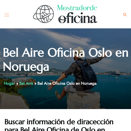
Skip
to
Toggle
Sea
content
menu
Bel Aire Oficina Oslo en
Noruega
Hogar
»
Bel Aire
»
Bel Aire Oficina Oslo en Noruega
Buscar información de diracección
para Bel Aire Oficina de Oslo en