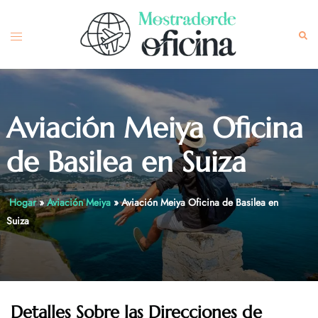
Skip
to
Toggle
Sea
content
menu
Aviación Meiya Oficina
de Basilea en Suiza
Hogar
»
Aviación Meiya
»
Aviación Meiya Oficina de Basilea en
Suiza
Detalles Sobre las Direcciones de