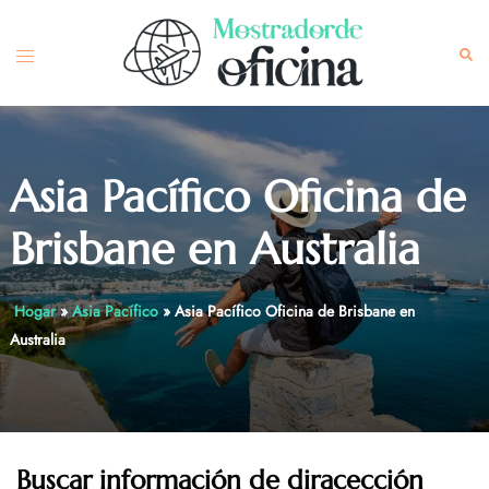
Skip
to
Toggle
Sea
content
menu
Asia Pacífico Oficina de
Brisbane en Australia
Hogar
»
Asia Pacífico
»
Asia Pacífico Oficina de Brisbane en
Australia
Buscar información de diracección