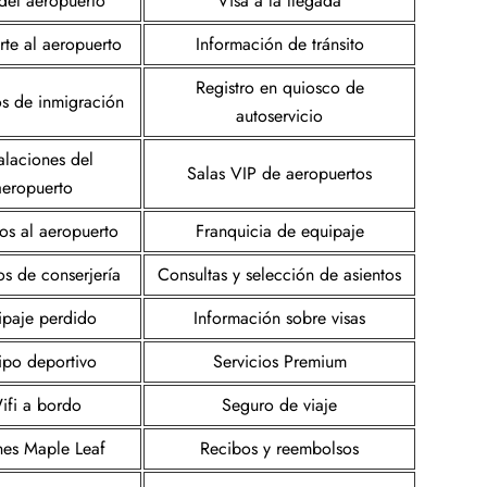
del aeropuerto
Visa a la llegada
rte al aeropuerto
Información de tránsito
Registro en quiosco de
os de inmigración
autoservicio
talaciones del
Salas VIP de aeropuertos
aeropuerto
os al aeropuerto
Franquicia de equipaje
os de conserjería
Consultas y selección de asientos
ipaje perdido
Información sobre visas
ipo deportivo
Servicios Premium
ifi a bordo
Seguro de viaje
nes Maple Leaf
Recibos y reembolsos