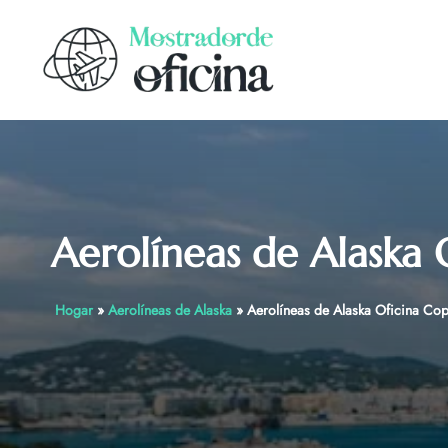
Skip
to
content
Aerolíneas de Alaska
Hogar
»
Aerolíneas de Alaska
»
Aerolíneas de Alaska Oficina C