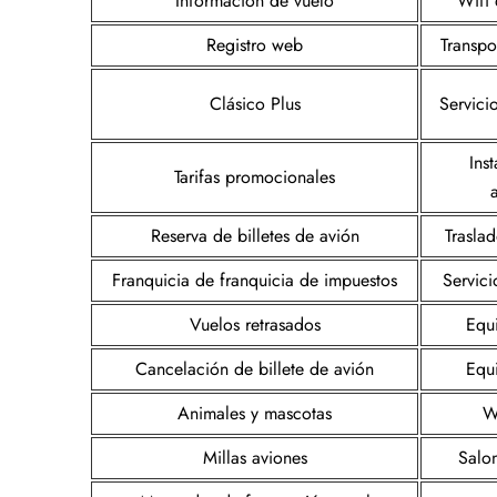
Información de vuelo
Wifi 
Registro web
Transpo
Clásico Plus
Servici
Ins
Tarifas promocionales
Reserva de billetes de avión
Traslad
Franquicia de franquicia de impuestos
Servici
Vuelos retrasados
Equ
Cancelación de billete de avión
Equ
Animales y mascotas
W
Millas aviones
Salo