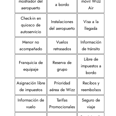
mostrador del
móvil Wizz
a bordo
aeropuerto
Air
Check-in en
Instalaciones
Visa a la
quiosco de
del aeropuerto
llegada
autoservicio
Menor no
Vuelos
Información
acompañado
retrasados
de tránsito
Libre de
Franquicia de
Reserva de
impuestos a
equipaje
grupo
bordo
Asignación libre
Prioridad
Recibos y
de impuestos
aérea de Wizz
reembolsos
Información de
Tarifas
Seguro de
vuelo
Promocionales
viaje