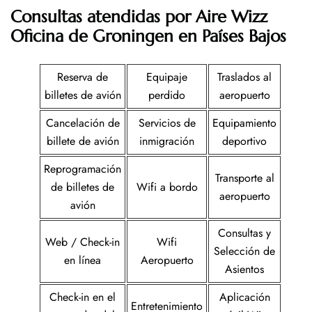
Consultas atendidas por Aire Wizz
Oficina de Groningen en Países Bajos
Reserva de
Equipaje
Traslados al
billetes de avión
perdido
aeropuerto
Cancelación de
Servicios de
Equipamiento
billete de avión
inmigración
deportivo
Reprogramación
Transporte al
de billetes de
Wifi a bordo
aeropuerto
avión
Consultas y
Web / Check-in
Wifi
Selección de
en línea
Aeropuerto
Asientos
Check-in en el
Aplicación
Entretenimiento