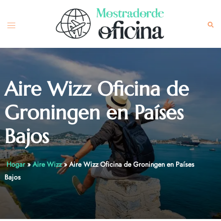
Skip
to
Toggle
Sea
content
menu
Aire Wizz Oficina de
Groningen en Países
Bajos
Hogar
»
Aire Wizz
»
Aire Wizz Oficina de Groningen en Países
Bajos