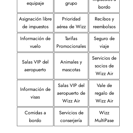
equipaje
grupo
bordo
Asignación libre
Prioridad
Recibos y
de impuestos
aérea de Wizz
reembolsos
Información de
Tarifas
Seguro de
vuelo
Promocionales
viaje
Servicios de
Salas VIP del
Animales y
socios de
aeropuerto
mascotas
Wizz Air
Salas VIP del
Vale de
Información de
aeropuerto de
regalo de
visas
Wizz Air
Wizz Air
Comidas a
Servicios de
Wizz
bordo
conserjería
MultiPase