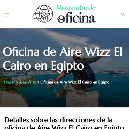
Skip
to
Toggle
Sea
content
menu
Oficina de Aire Wizz El
Cairo en Egipto
Hogar
»
Aire Wizz
»
Oficina de Aire Wizz El Cairo en Egipto
Detalles sobre las direcciones de la
oficina de Aire Wizz El Cairo en Egipto