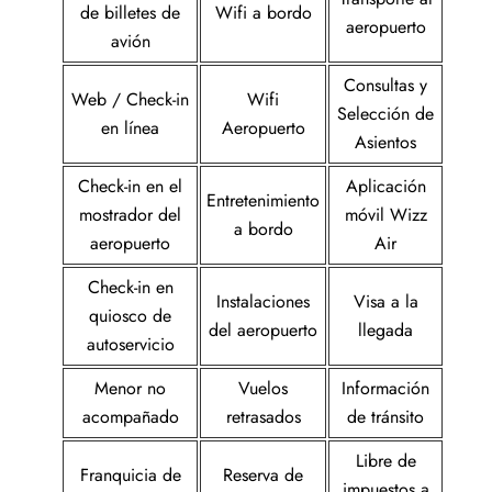
de billetes de
Wifi a bordo
aeropuerto
avión
Consultas y
Web / Check-in
Wifi
Selección de
en línea
Aeropuerto
Asientos
Check-in en el
Aplicación
Entretenimiento
mostrador del
móvil Wizz
a bordo
aeropuerto
Air
Check-in en
Instalaciones
Visa a la
quiosco de
del aeropuerto
llegada
autoservicio
Menor no
Vuelos
Información
acompañado
retrasados
de tránsito
Libre de
Franquicia de
Reserva de
impuestos a