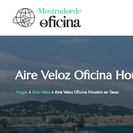
Skip
to
content
Aire Veloz Oficina Ho
Hogar
»
Aire Veloz
»
Aire Veloz Oficina Houston en Texas