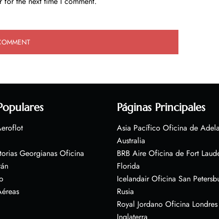
 for the next time I comment.
Populares
Páginas Principales
eroflot
Asia Pacífico Oficina de Adel
Australia
torias Georgianas Oficina
BRB Aire Oficina de Fort Laud
rán
Florida
o
Icelandair Oficina San Petersb
Aéreas
Rusia
Royal Jordano Oficina Londres
Inglaterra