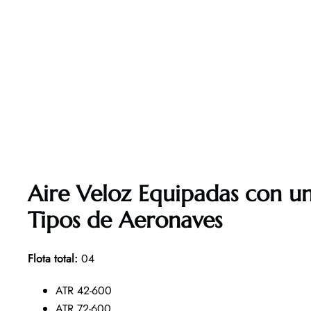
Aire Veloz Equipadas con u
Tipos de Aeronaves
Flota total:
04
ATR 42-600
ATR 72-600