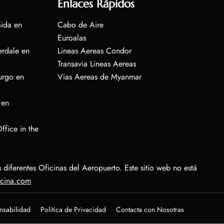
Enlaces Rápidos
aida en
Cabo de Aire
Euroalas
erdale en
Lineas Aereas Condor
Transavia Lineas Aereas
urgo en
Vias Aereas de Myanmar
 en
ffice in the
diferentes Oficinas del Aeropuerto. Este sitio web no está
icina.com
nsabilidad
Política de Privacidad
Contacta con Nosotras