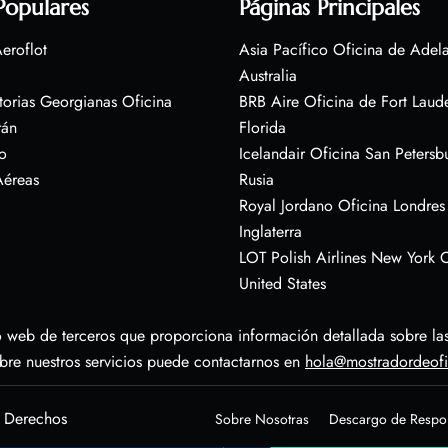
Populares
Páginas Principales
eroflot
Asia Pacífico Oficina de Adel
Australia
torias Georgianas Oficina
BRB Aire Oficina de Fort Laud
rán
Florida
o
Icelandair Oficina San Petersb
Aéreas
Rusia
Royal Jordano Oficina Londres
Inglaterra
LOT Polish Airlines New York O
United States
 web de terceros que proporciona información detallada sobre las 
obre nuestros servicios puede contactarnos en
hola@mostradordeof
s Derechos
Sobre Nosotras
Descargo de Respo