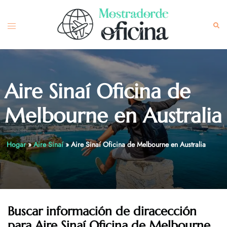
Skip
to
Toggle
Sea
content
menu
Aire Sinaí Oficina de
Melbourne en Australia
Hogar
»
Aire Sinaí
»
Aire Sinaí Oficina de Melbourne en Australia
Buscar información de diracección
para Aire Sinaí Oficina de Melbourne