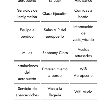
aeropuerto
saludar
Allowance
Servicios de
Comidas a
Clase Ejecutiva
inmigración
bordo
Información
Equipaje
Salas VIP del
de
perdido
aeropuerto
vuelo/visado
Vuelos
Millas
Economy Class
retrasados
Instalaciones
Entretenimiento
Wifi
del
a bordo
Aeropuerto
aeropuerto
Servicio de
Visa a la
Wifi Vuelo
aparcacoches
llegada