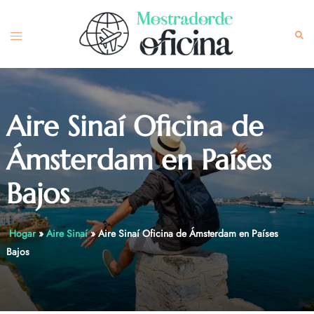
Skip
to
Toggle
Sea
content
menu
Aire Sinaí Oficina de
Ámsterdam en Países
Bajos
Hogar
»
Aire Sinaí
»
Aire Sinaí Oficina de Ámsterdam en Países
Bajos