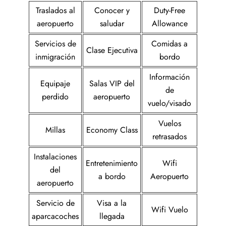
Traslados al
Conocer y
Duty-Free
aeropuerto
saludar
Allowance
Servicios de
Comidas a
Clase Ejecutiva
inmigración
bordo
Información
Equipaje
Salas VIP del
de
perdido
aeropuerto
vuelo/visado
Vuelos
Millas
Economy Class
retrasados
Instalaciones
Entretenimiento
Wifi
del
a bordo
Aeropuerto
aeropuerto
Servicio de
Visa a la
Wifi Vuelo
aparcacoches
llegada