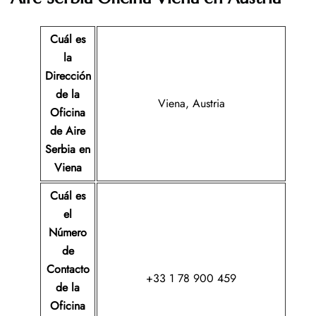
Cuál es
la
Dirección
de la
Viena, Austria
Oficina
de Aire
Serbia
en
Viena
Cuál es
el
Número
de
Contacto
+33 1 78 900 459
de la
Oficina