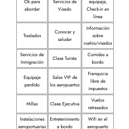
Ok para
Servicios de
equipaje,
abordar
Visado
Check-in en
línea
Información
Conocer y
Traslados
sobre
saludar
vuelos/visados
Servicios de
Comidas a
Clase Turista
Inmigración
bordo
Franquicia
Equipaje
Salas VIP de
libre de
perdido
los aeropuertos
impuestos
Vuelos
Millas
Clase Ejecutiva
retrasados
Instalaciones
Entretenimiento
Wifi en el
aeroportuarias
a bordo
aeropuerto