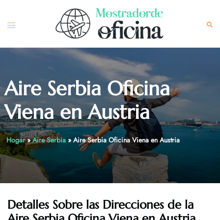
Skip
to
Toggle
Sea
content
menu
Aire Serbia Oficina
Viena en Austria
Hogar
»
Aire Serbia
»
Aire Serbia Oficina Viena en Austria
Detalles Sobre las Direcciones de la
Aire Serbia
Oficina Viena en Austria