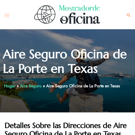
Skip
to
Toggle
Sea
content
menu
Aire Seguro Oficina de
La Porte en Texas
Hogar
»
Aire Seguro
»
Aire Seguro Oficina de La Porte en Texas
Detalles Sobre las Direcciones de
Aire
Seguro Oficina de La Porte en Texas