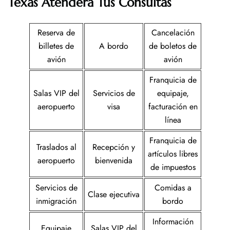
Texas
Atenderá Tus Consultas
Reserva de
Cancelación
billetes de
A bordo
de boletos de
avión
avión
Franquicia de
Salas VIP del
Servicios de
equipaje,
aeropuerto
visa
facturación en
línea
Franquicia de
Traslados al
Recepción y
artículos libres
aeropuerto
bienvenida
de impuestos
Servicios de
Comidas a
Clase ejecutiva
inmigración
bordo
Información
Equipaje
Salas VIP del