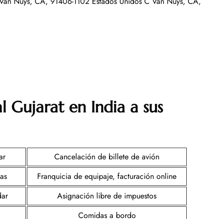
Van Nuys, CA, 91406-1102 Estados Unidos C Van Nuys, CA,
l Gujarat en India a sus
ar
Cancelación de billete de avión
sas
Franquicia de equipaje, facturación online
dar
Asignación libre de impuestos
Comidas a bordo