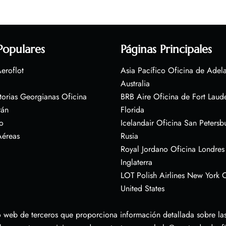
Populares
Páginas Principales
eroflot
Asia Pacífico Oficina de Adel
Australia
torias Georgianas Oficina
BRB Aire Oficina de Fort Laud
rán
Florida
o
Icelandair Oficina San Petersb
Aéreas
Rusia
Royal Jordano Oficina Londres
Inglaterra
LOT Polish Airlines New York O
United States
 web de terceros que proporciona información detallada sobre las 