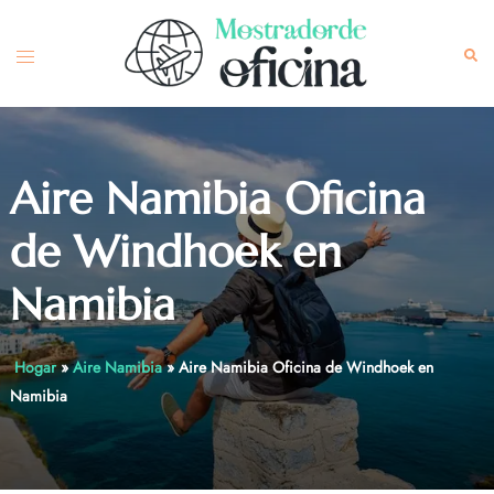
Skip
to
Toggle
Sea
content
menu
Aire Namibia Oficina
de Windhoek en
Namibia
Hogar
»
Aire Namibia
»
Aire Namibia Oficina de Windhoek en
Namibia