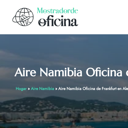
Skip
to
content
Aire Namibia Oficina 
Hogar
»
Aire Namibia
»
Aire Namibia Oficina de Frankfurt en Al