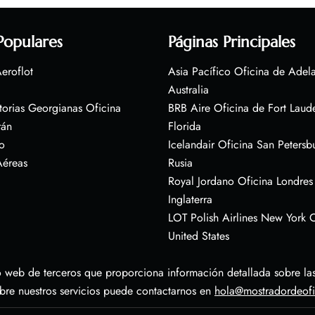
Populares
Páginas Principales
eroflot
Asia Pacífico Oficina de Adel
Australia
torias Georgianas Oficina
BRB Aire Oficina de Fort Laud
rán
Florida
o
Icelandair Oficina San Petersb
Aéreas
Rusia
Royal Jordano Oficina Londres
Inglaterra
LOT Polish Airlines New York O
United States
 web de terceros que proporciona información detallada sobre las 
obre nuestros servicios puede contactarnos en
hola@mostradordeof