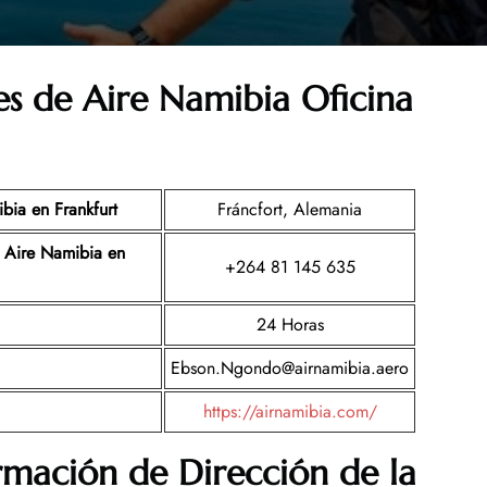
nes de
Aire Namibia Oficina
bia en Frankfurt
Fráncfort, Alemania
 Aire Namibia
en
+264 81 145 635
24 Horas
Ebson.Ngondo@airnamibia.aero
https://airnamibia.com/
rmación de Dirección de la