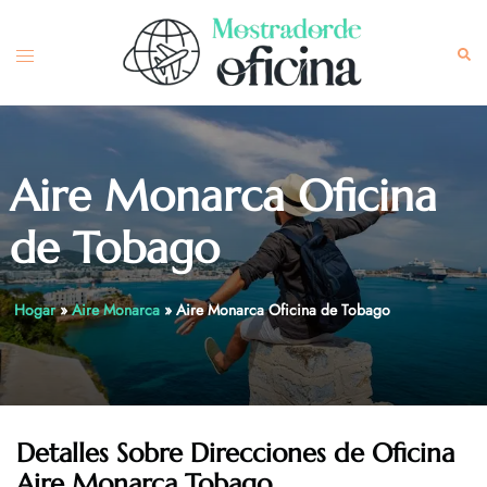
Skip
to
Toggle
Sea
content
menu
Aire Monarca Oficina
de Tobago
Hogar
»
Aire Monarca
»
Aire Monarca Oficina de Tobago
Detalles Sobre Direcciones de Oficina
Aire Monarca Tobago