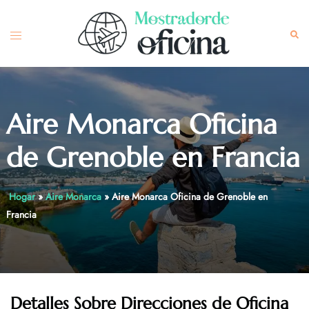
Skip
to
Toggle
Sea
content
menu
Aire Monarca Oficina
de Grenoble en Francia
Hogar
»
Aire Monarca
»
Aire Monarca Oficina de Grenoble en
Francia
Detalles Sobre Direcciones de Oficina