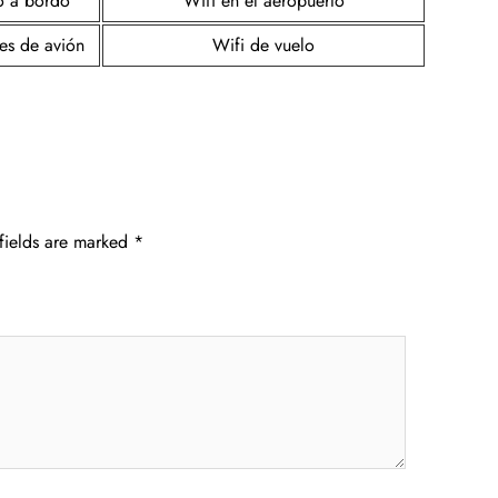
o a bordo
Wifi en el aeropuerto
tes de avión
Wifi de vuelo
fields are marked
*