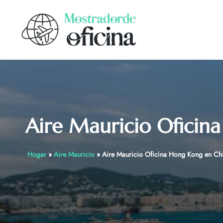
Skip
to
content
Aire Mauricio Oficin
Hogar
»
Aire Mauricio
»
Aire Mauricio Oficina Hong Kong en Ch