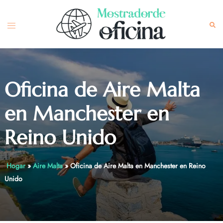
Skip
to
Toggle
Sea
content
menu
Oficina de Aire Malta
en Manchester en
Reino Unido
Hogar
»
Aire Malta
»
Oficina de Aire Malta en Manchester en Reino
Unido