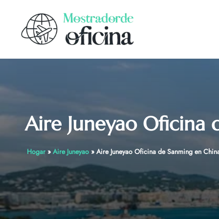
Skip
to
content
Aire Juneyao Oficina
Hogar
»
Aire Juneyao
»
Aire Juneyao Oficina de Sanming en Chin