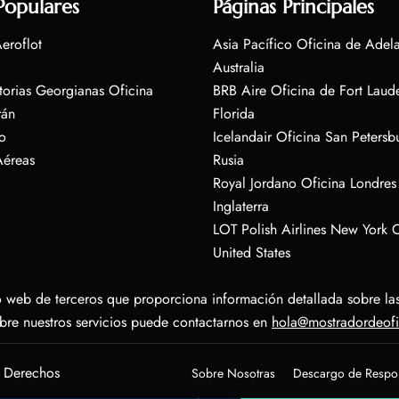
Populares
Páginas Principales
eroflot
Asia Pacífico Oficina de Adel
Australia
torias Georgianas Oficina
BRB Aire Oficina de Fort Laud
rán
Florida
o
Icelandair Oficina San Petersb
Aéreas
Rusia
Royal Jordano Oficina Londres
Inglaterra
LOT Polish Airlines New York O
United States
 web de terceros que proporciona información detallada sobre las 
obre nuestros servicios puede contactarnos en
hola@mostradordeof
s Derechos
Sobre Nosotras
Descargo de Respo