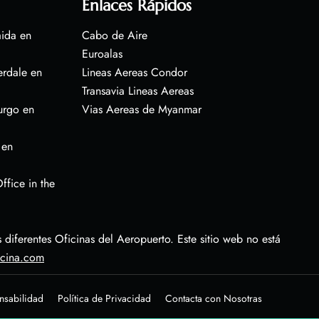
Enlaces Rápidos
aida en
Cabo de Aire
Euroalas
erdale en
Lineas Aereas Condor
Transavia Lineas Aereas
urgo en
Vias Aereas de Myanmar
 en
ffice in the
diferentes Oficinas del Aeropuerto. Este sitio web no está
icina.com
nsabilidad
Política de Privacidad
Contacta con Nosotras