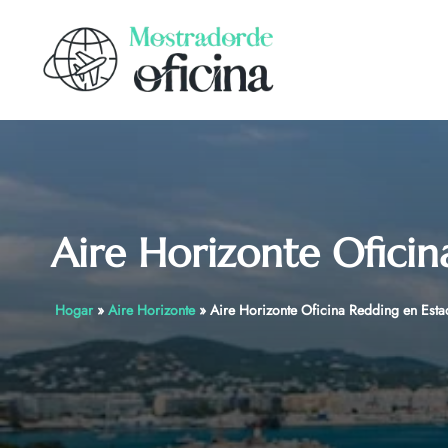
Skip
to
content
Aire Horizonte Oficin
Hogar
»
Aire Horizonte
»
Aire Horizonte Oficina Redding en Est