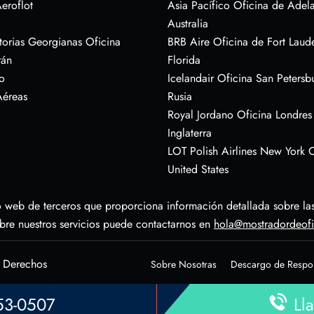
eroflot
Asia Pacífico Oficina de Adel
Australia
torias Georgianas Oficina
BRB Aire Oficina de Fort Laud
rán
Florida
o
Icelandair Oficina San Petersb
Aéreas
Rusia
Royal Jordano Oficina Londres
Inglaterra
LOT Polish Airlines New York O
United States
 web de terceros que proporciona información detallada sobre las 
obre nuestros servicios puede contactarnos en
hola@mostradordeof
s Derechos
Sobre Nosotras
Descargo de Respo
953-0507
Lla