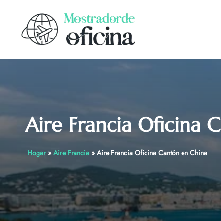
Skip
to
content
Aire Francia Oficina 
Hogar
»
Aire Francia
»
Aire Francia Oficina Cantón en China