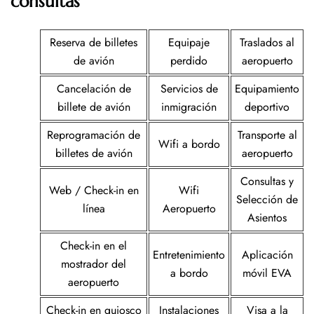
consultas
Reserva de billetes
Equipaje
Traslados al
de avión
perdido
aeropuerto
Cancelación de
Servicios de
Equipamiento
billete de avión
inmigración
deportivo
Reprogramación de
Transporte al
Wifi a bordo
billetes de avión
aeropuerto
Consultas y
Web / Check-in en
Wifi
Selección de
línea
Aeropuerto
Asientos
Check-in en el
Entretenimiento
Aplicación
mostrador del
a bordo
móvil EVA
aeropuerto
Check-in en quiosco
Instalaciones
Visa a la