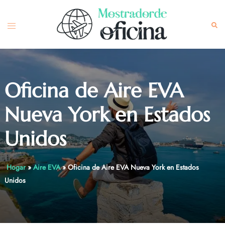
Skip
to
Toggle
Sea
content
menu
Oficina de Aire EVA
Nueva York en Estados
Unidos
Hogar
»
Aire EVA
»
Oficina de Aire EVA Nueva York en Estados
Unidos