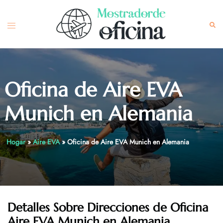
Skip
to
Toggle
Sea
content
menu
Oficina de Aire EVA
Munich en Alemania
Hogar
»
Aire EVA
»
Oficina de Aire EVA Munich en Alemania
Detalles Sobre Direcciones de Oficina
Aire EVA Munich en Alemania