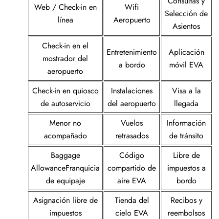
Consultas y
Web / Check-in en
Wifi
Selección de
línea
Aeropuerto
Asientos
Check-in en el
Entretenimiento
Aplicación
mostrador del
a bordo
móvil EVA
aeropuerto
Check-in en quiosco
Instalaciones
Visa a la
de autoservicio
del aeropuerto
llegada
Menor no
Vuelos
Información
acompañado
retrasados
de tránsito
Baggage
Código
Libre de
AllowanceFranquicia
compartido de
impuestos a
de equipaje
aire EVA
bordo
Asignación libre de
Tienda del
Recibos y
impuestos
cielo EVA
reembolsos