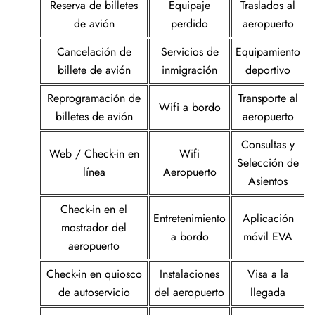
Reserva de billetes
Equipaje
Traslados al
de avión
perdido
aeropuerto
Cancelación de
Servicios de
Equipamiento
billete de avión
inmigración
deportivo
Reprogramación de
Transporte al
Wifi a bordo
billetes de avión
aeropuerto
Consultas y
Web / Check-in en
Wifi
Selección de
línea
Aeropuerto
Asientos
Check-in en el
Entretenimiento
Aplicación
mostrador del
a bordo
móvil EVA
aeropuerto
Check-in en quiosco
Instalaciones
Visa a la
de autoservicio
del aeropuerto
llegada