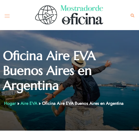
Skip
to
Toggle
Sea
content
menu
Oficina Aire EVA
Buenos Aires en
Argentina
Hogar
»
Aire EVA
»
Oficina Aire EVA Buenos Aires en Argentina