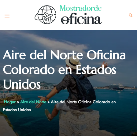
Skip
to
Toggle
Sea
content
menu
Aire del Norte Oficina
Colorado en Estados
Unidos
Hogar
»
Aire del Norte
»
Aire del Norte Oficina Colorado en
Estados Unidos