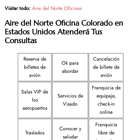
Visitar todo:
Aire del Norte Oficinas
Aire del Norte
Oficina
Colorado en
Estados Unidos
Atenderá Tus
Consultas
Reserva de
Cancelación
Ok para
billetes de
de billete de
abordar
avión
avión
Franquicia de
Salas VIP de
Servicios de
equipaje,
los
Visado
check-in
aeropuertos
online
Franquicia
Conocer y
Traslados
libre de
saludar