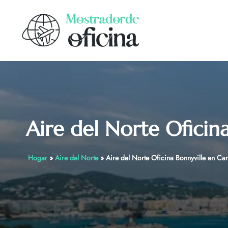
Skip
to
content
Aire del Norte Oficin
Hogar
»
Aire del Norte
»
Aire del Norte Oficina Bonnyville en Ca