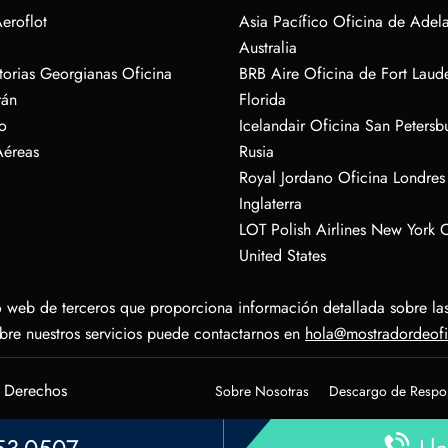
eroflot
Asia Pacífico Oficina de Adel
Australia
torias Georgianas Oficina
BRB Aire Oficina de Fort Laud
rán
Florida
o
Icelandair Oficina San Petersb
Aéreas
Rusia
Royal Jordano Oficina Londres
Inglaterra
LOT Polish Airlines New York O
United States
 web de terceros que proporciona información detallada sobre las 
obre nuestros servicios puede contactarnos en
hola@mostradordeof
s Derechos
Sobre Nosotras
Descargo de Respo