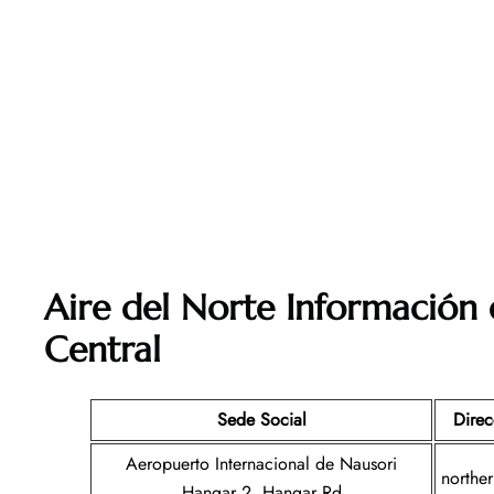
Aire del Norte Información 
Central
Sede Social
Direc
Aeropuerto Internacional de Nausori
northe
Hangar 2, Hangar Rd