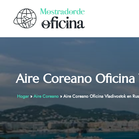
Skip
to
content
Aire Coreano Oficina 
Hogar
»
Aire Coreano
»
Aire Coreano Oficina Vladivostok en Rus