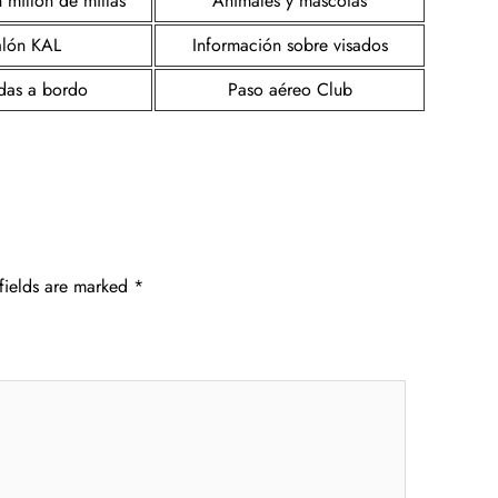
 millón de millas
Animales y mascotas
alón KAL
Información sobre visados
as a bordo
Paso aéreo Club
fields are marked
*