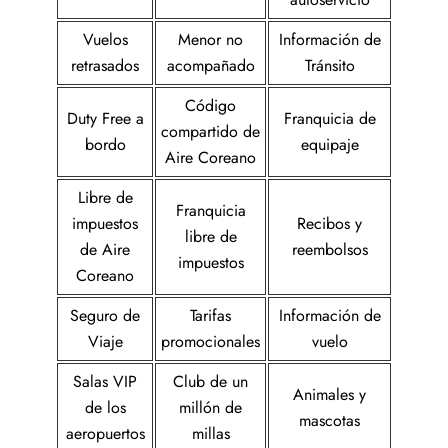
Vuelos
Menor no
Información de
retrasados
acompañado
Tránsito
Código
Duty Free a
Franquicia de
compartido de
bordo
equipaje
Aire Coreano
Libre de
Franquicia
impuestos
Recibos y
libre de
de Aire
reembolsos
impuestos
Coreano
Seguro de
Tarifas
Información de
Viaje
promocionales
vuelo
Salas VIP
Club de un
Animales y
de los
millón de
mascotas
aeropuertos
millas