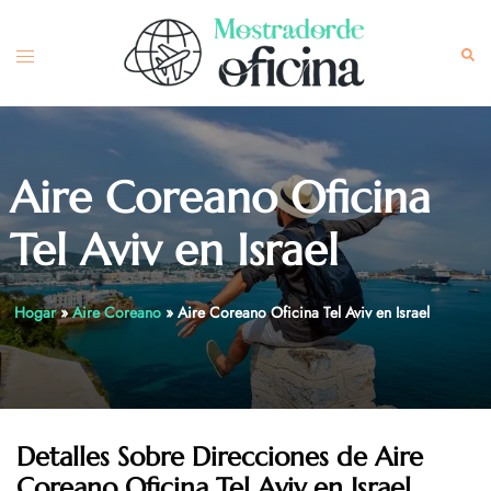
Skip
to
Toggle
Sea
content
menu
Aire Coreano Oficina
Tel Aviv en Israel
Hogar
»
Aire Coreano
»
Aire Coreano Oficina Tel Aviv en Israel
Detalles Sobre Direcciones de Aire
Coreano Oficina Tel Aviv
en Israel