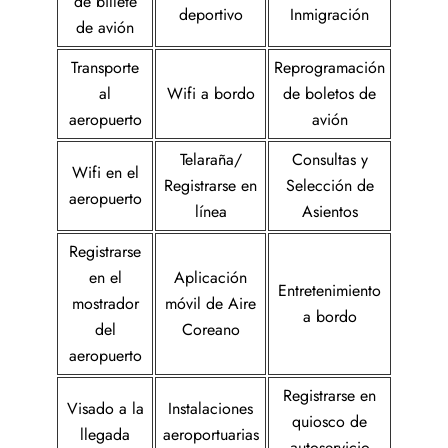
de billete
deportivo
Inmigración
de avión
Transporte
Reprogramación
al
Wifi a bordo
de boletos de
aeropuerto
avión
Telaraña/
Consultas y
Wifi en el
Registrarse en
Selección de
aeropuerto
línea
Asientos
Registrarse
en el
Aplicación
Entretenimiento
mostrador
móvil de Aire
a bordo
del
Coreano
aeropuerto
Registrarse en
Visado a la
Instalaciones
quiosco de
llegada
aeroportuarias
autoservicio