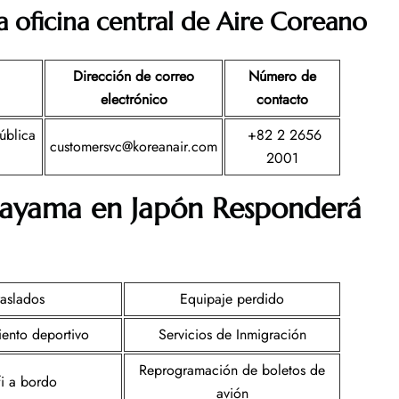
a oficina central de Aire Coreano
Dirección de correo
Número de
electrónico
contacto
ública
+82 2 2656
customersvc@koreanair.com
2001
Okayama en
Japón
Responderá
raslados
Equipaje perdido
ento deportivo
Servicios de Inmigración
Reprogramación de boletos de
i a bordo
avión