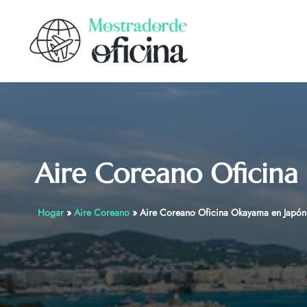
Skip
to
content
Aire Coreano Oficina
Hogar
»
Aire Coreano
»
Aire Coreano Oficina Okayama en Japón