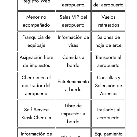
Registro Web
aeropuerto
del aeropuerto
Menor no
Salas VIP del
Vuelos
acompañado
aeropuerto
retrasados
Franquicia de
Información de
Salones de
equipaje
visas
hoja de arce
Asignación libre
Comidas a
Transporte al
de impuestos
bordo
aeropuerto
Check-in en el
Consultas y
Entretenimiento
mostrador del
Selección de
a bordo
aeropuerto
Asientos
Libre de
Self Service
Traslados al
impuestos a
Kiosk Check-in
aeropuerto
bordo
Información de
Equipamiento