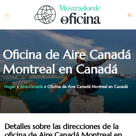
Skip
to
Toggle
Sea
content
menu
Oficina de Aire Canadá
Montreal en Canadá
Hogar
»
Aire Canadá
»
Oficina de Aire Canadá Montreal en Canadá
Detalles sobre las direcciones de la
oficina de Aire Canadá Montreal en