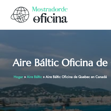
Skip
to
content
Aire Báltic Oficina 
Hogar
»
Aire Báltic
»
Aire Báltic Oficina de Quebec en Canadá