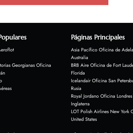
Populares
Páginas Principales
eroflot
Asia Pacífico Oficina de Adel
Australia
torias Georgianas Oficina
BRB Aire Oficina de Fort Laud
rán
Florida
o
Icelandair Oficina San Petersb
Aéreas
Rusia
Royal Jordano Oficina Londres
Inglaterra
LOT Polish Airlines New York O
United States