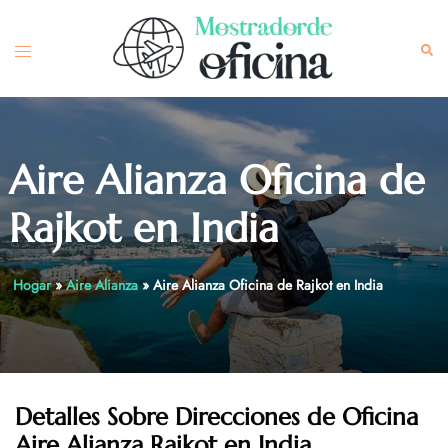
Skip
to
Toggle
Sea
content
menu
Aire Alianza Oficina de
Rajkot en India
Hogar
»
Aire Alianza
»
Aire Alianza Oficina de Rajkot en India
Detalles Sobre Direcciones de Oficina
Aire Alianza Rajkot en India