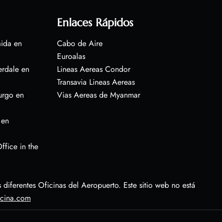
Enlaces Rápidos
aida en
Cabo de Aire
Euroalas
erdale en
Lineas Aereas Condor
Transavia Lineas Aereas
urgo en
Vias Aereas de Myanmar
 en
ffice in the
diferentes Oficinas del Aeropuerto. Este sitio web no está
icina.com