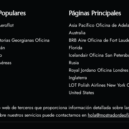
Populares
Páginas Principales
eroflot
Asia Pacífico Oficina de Adel
Australia
torias Georgianas Oficina
BRB Aire Oficina de Fort Laud
rán
Florida
o
Icelandair Oficina San Petersb
Aéreas
Rusia
Royal Jordano Oficina Londres
Inglaterra
LOT Polish Airlines New York O
United States
 web de terceros que proporciona información detallada sobre las 
obre nuestros servicios puede contactarnos en
hola@mostradordeof