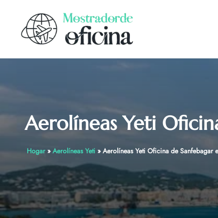
Skip
to
content
Aerolíneas Yeti Ofici
Hogar
»
Aerolíneas Yeti
»
Aerolíneas Yeti Oficina de Sanfebagar 