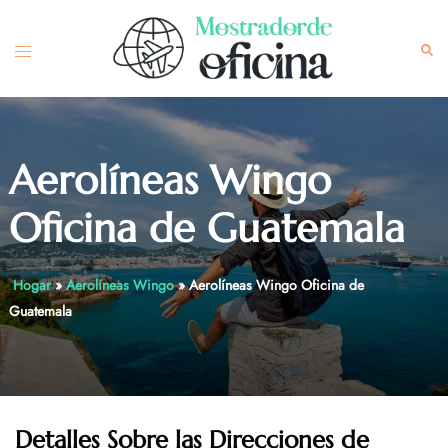
Skip
to
Toggle
Sea
content
menu
Aerolíneas Wingo
Oficina de Guatemala
Hogar
»
Aerolíneas Wingo
»
Aerolíneas Wingo Oficina de
Guatemala
Detalles Sobre las Direcciones de