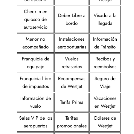
Check-in en
Deber Libre a
Visado a la
quiosco de
bordo
llegada
autoservicio
Menor no
Instalaciones
Información
acompañado
aeroportuarias
de Tránsito
Franquicia de
Vuelos
Recibos y
equipaje
retrasados
reembolsos
Franquicia libre
Recompensas
Seguro de
de impuestos
de WestJet
Viaje
Información de
Vacaciones
Tarifa Prima
vuelo
en WestJet
Salas VIP de los
Tarifas
Dólares de
aeropuertos
promocionales
WestJet