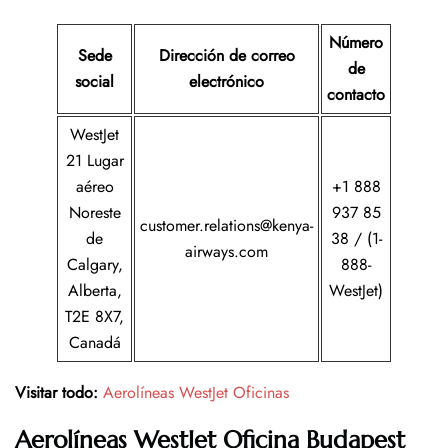
Número
Sede
Dirección de correo
de
social
electrónico
contacto
WestJet
21 Lugar
aéreo
+1 888
Noreste
937 85
customer.relations@kenya-
de
38 / (1-
airways.com
Calgary,
888-
Alberta,
WestJet)
T2E 8X7,
Canadá
Visitar todo:
Aerolíneas WestJet Oficinas
Aerolíneas WestJet
Oficina
Budapest