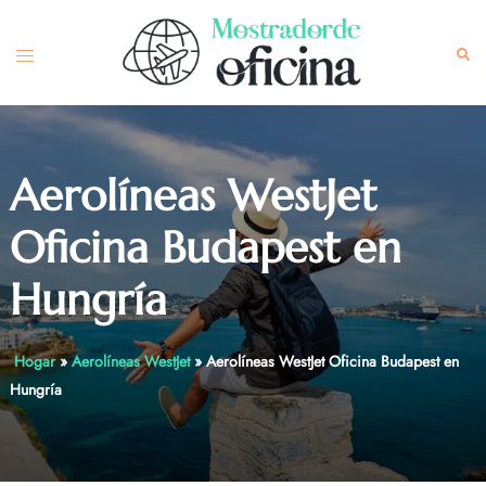
Skip
to
Toggle
Sea
content
menu
Aerolíneas WestJet
Oficina Budapest en
Hungría
Hogar
»
Aerolíneas WestJet
»
Aerolíneas WestJet Oficina Budapest en
Hungría