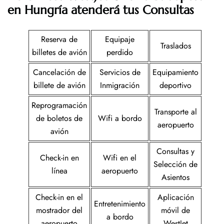
en Hungría
atenderá tus Consultas
Reserva de
Equipaje
Traslados
billetes de avión
perdido
Cancelación de
Servicios de
Equipamiento
billete de avión
Inmigración
deportivo
Reprogramación
Transporte al
de boletos de
Wifi a bordo
aeropuerto
avión
Consultas y
Check-in en
Wifi en el
Selección de
línea
aeropuerto
Asientos
Check-in en el
Aplicación
Entretenimiento
mostrador del
móvil de
a bordo
aeropuerto
WestJet