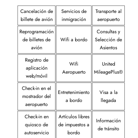
Cancelación de
Servicios de
Transporte al
billete de avión
inmigración
aeropuerto
Reprogramación
Consultas y
de billetes de
Wifi a bordo
Selección de
avión
Asientos
Registro de
Wifi
United
aplicación
Aeropuerto
MileagePlus®
web/móvil
Check-in en el
Entretenimiento
Visa a la
mostrador del
a bordo
llegada
aeropuerto
Check-in en
Artículos libres
Información
quiosco de
de impuestos a
de tránsito
autoservicio
bordo