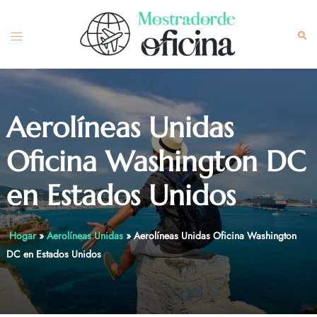
Skip
to
Toggle
Sea
content
menu
Aerolíneas Unidas
Oficina Washington DC
en Estados Unidos
Hogar
»
Aerolíneas Unidas
»
Aerolíneas Unidas Oficina Washington
DC en Estados Unidos