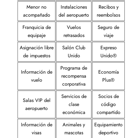
Menor no
Instalaciones
Recibos y
acompañado
del aeropuerto
reembolsos
Franquicia de
Vuelos
Seguro de
equipaje
retrasados
viaje
Asignación libre
Salón Club
Expreso
de impuestos
Unido
Unido®
Programa de
Información de
Economía
recompensa
vuelo
Plus®
corporativa
Servicios de
Socios de
Salas VIP del
clase
código
aeropuerto
económica
compartido
Información de
Animales y
Equipamiento
visas
mascotas
deportivo