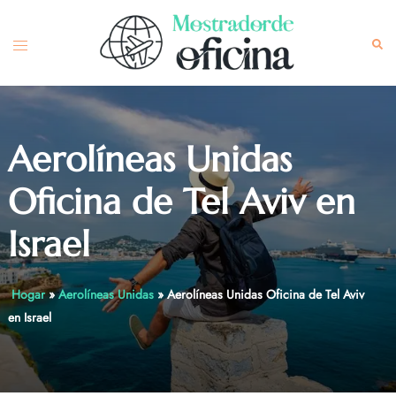
Skip
to
Toggle
Sea
content
menu
Aerolíneas Unidas
Oficina de Tel Aviv en
Israel
Hogar
»
Aerolíneas Unidas
»
Aerolíneas Unidas Oficina de Tel Aviv
en Israel